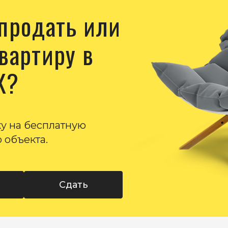
 продать или
вартиру в
К?
ку на бесплатную
 объекта.
Сдать