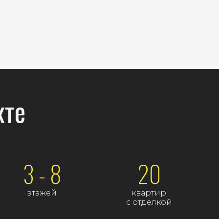
кте
3 - 8
20
этажей
квартир
с отделкой