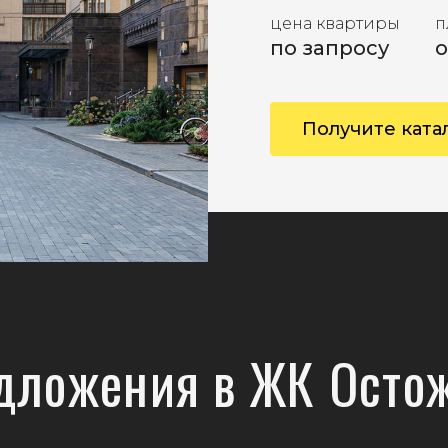
цена квартиры
п
по запросу
о
Получите ката
дложения в ЖК Осто