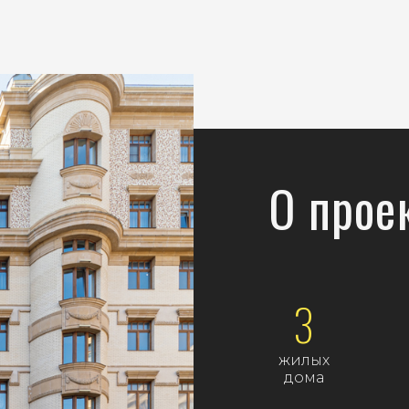
О прое
3
жилых
дома