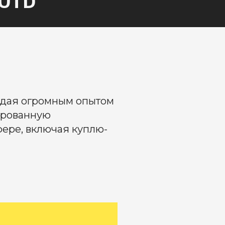
бладая огромным опытом
ированную
ере, включая куплю-